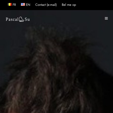
FR
EN
Contact (e-mail)
Bel me op